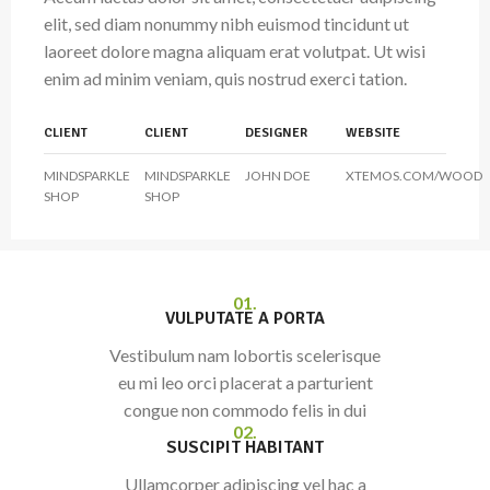
elit, sed diam nonummy nibh euismod tincidunt ut
laoreet dolore magna aliquam erat volutpat. Ut wisi
enim ad minim veniam, quis nostrud exerci tation.
CLIENT
CLIENT
DESIGNER
WEBSITE
MINDSPARKLE
MINDSPARKLE
JOHN DOE
XTEMOS.COM/WOOD
SHOP
SHOP
01.
VULPUTATE A PORTA
Vestibulum nam lobortis scelerisque
eu mi leo orci placerat a parturient
congue non commodo felis in dui
02.
SUSCIPIT HABITANT
Ullamcorper adipiscing vel hac a