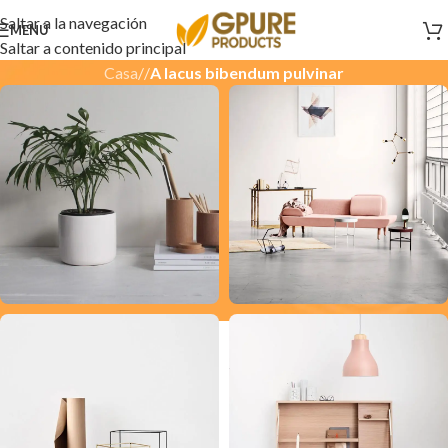
Saltar a la navegación
MENÚ
Saltar a contenido principal
Casa
/
/
A lacus bibendum pulvinar