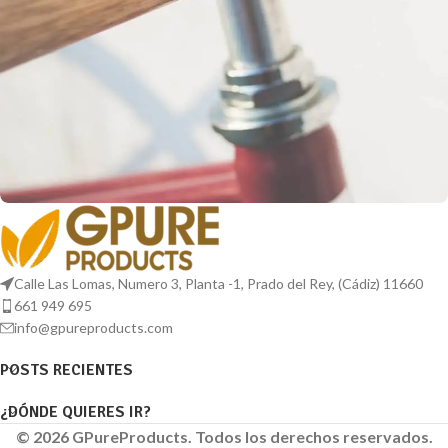
Netus eu mollis hac dignis
Furniture
Calle Las Lomas, Numero 3, Planta -1, Prado del Rey, (Cádiz) 11660
661 949 695
info@gpureproducts.com
POSTS RECIENTES
¿DÓNDE QUIERES IR?
© 2026 GPureProducts. Todos los derechos reservados.