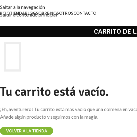
Saltar a la navegación
NICIO
TIENDA
BLOG
SOBRE NOSOTROS
CONTACTO
Saltar a contenido principal
CARRITO DE 
Tu carrito está vacío.
¡Eh, aventurero! Tu carrito está más vacío que una colmena en vac
Añade algún producto y seguimos con la magia.
VOLVER A LA TIENDA