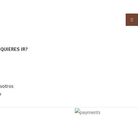
Insta
QUIERES IR?
sotros
o